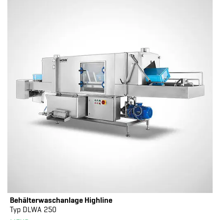
Behälterwaschanlage Highline
Typ DLWA 250