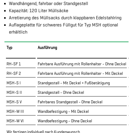
Wandhängend, fahrbar oder Standgestell
Kapazität: 120 Liter Müllsäcke
Arretierung des Müllsacks durch klappbaren Edelstahlring
Auflageplatte für schweres Füllgut für Typ MSH optional
erhältlich
Typ
Ausführung
V
RH-SF 1
Fahrbare Ausführung mit Rollenhalter - Ohne Deckel
12
RH-SF 2
Fahrbare Ausführung mit Rollenhalter - Mit Deckel
12
MSH-S I
Standgestell - Mit Deckel + Fußbetätigung
12
MSH-S II
Standgestell - Ohne Deckel
12
MSH-S V
Fahrbares Standgestell - Ohne Deckel
12
MSH-W III
Wandbefestigung - Mit Deckel
12
MSH-W VI
Wandbefestigung - Ohne Deckel
12
Wir fertigen individuell nach Kundenwunsch