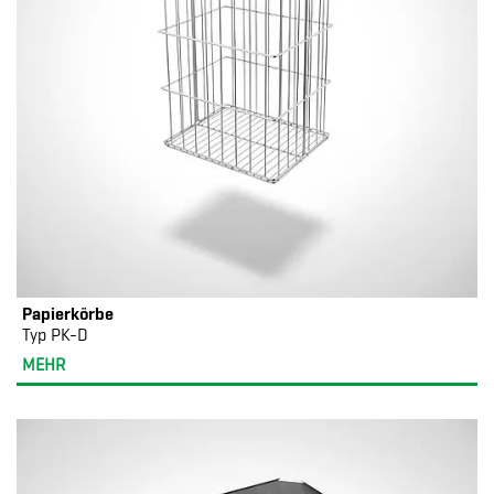
Papierkörbe
Typ PK-D
MEHR