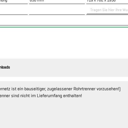
nung
650 mm
719 x 782 x 1956
nloads
netz ist ein bauseitiger, zugelassener Rohrtrenner vorzusehen!)
nner sind nicht im Lieferumfang enthalten!