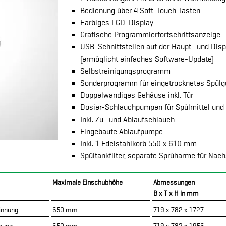
Bedienung über 4 Soft-Touch Tasten
Farbiges LCD-Display
Grafische Programmierfortschrittsanzeige
USB-Schnittstellen auf der Haupt- und Disp
(ermöglicht einfaches Software-Update)
Selbstreinigungsprogramm
Sonderprogramm für eingetrocknetes Spülg
Doppelwandiges Gehäuse inkl. Tür
Dosier-Schlauchpumpen für Spülmittel und 
Inkl. Zu- und Ablaufschlauch
Eingebaute Ablaufpumpe
Inkl. 1 Edelstahlkorb 550 x 610 mm
Spültankfilter, separate Sprüharme für Nac
Maximale Einschubhöhe
Abmessungen
B x T x H in mm
innung
650 mm
719 x 782 x 1727