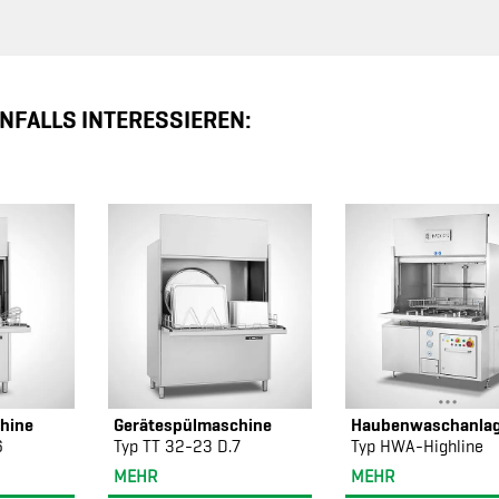
NFALLS INTERESSIEREN:
hine
Gerätespülmaschine
Haubenwaschanla
6
Typ TT 32-23 D.7
Typ HWA-Highline
MEHR
MEHR