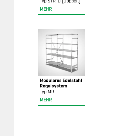
Typ STR-D (Doppelt)
MEHR
Modulares Edelstahl
Regalsystem
Typ MR
MEHR