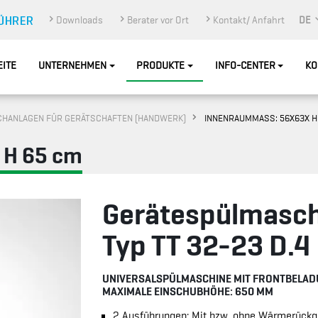
Downloads
Berater vor Ort
Kontakt/ Anfahrt
DE
EITE
UNTERNEHMEN
PRODUKTE
INFO-CENTER
KO
HANLAGEN FÜR GERÄTSCHAFTEN (HANDWERK)
INNENRAUMMASS: 56X63X H 
 H 65 cm
Gerätespülmasc
Typ TT 32-23 D.4
UNIVERSALSPÜLMASCHINE MIT FRONTBELA
MAXIMALE EINSCHUBHÖHE: 650 MM
2 Ausführungen: Mit bzw. ohne Wärmerüc