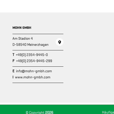
MOHN GMBH
Am Stadion 4
D-58540 Meinerzhagen
T
+49(0) 2354-9445-0
F
+49(0) 2354-9445-299
E
info@mohn-gmbh.com
I
www.mohn-gmbh.com
Häufig
© Copyright
2026