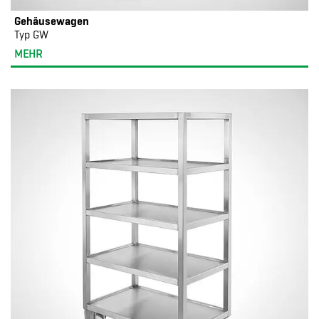
Gehäusewagen
Typ GW
MEHR