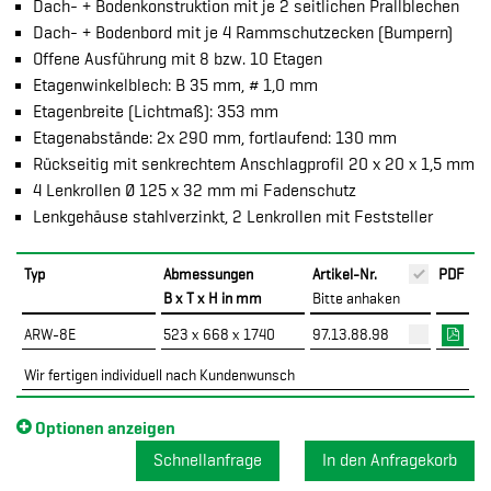
Dach- + Bodenkonstruktion mit je 2 seitlichen Prallblechen
Dach- + Bodenbord mit je 4 Rammschutzecken (Bumpern)
Offene Ausführung mit 8 bzw. 10 Etagen
Etagenwinkelblech: B 35 mm, # 1,0 mm
Etagenbreite (Lichtmaß): 353 mm
Etagenabstände: 2x 290 mm, fortlaufend: 130 mm
Rückseitig mit senkrechtem Anschlagprofil 20 x 20 x 1,5 mm
4 Lenkrollen Ø 125 x 32 mm mi Fadenschutz
Lenkgehäuse stahlverzinkt, 2 Lenkrollen mit Feststeller
Typ
Abmessungen
Artikel-Nr.
PDF
B x T x H in mm
Bitte anhaken
ARW-8E
523 x 668 x 1740
97.13.88.98
Wir fertigen individuell nach Kundenwunsch
Optionen anzeigen
Schnellanfrage