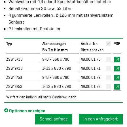
Wahlweise mit 4,6 oder 9 Kunststoffbehältern lieferbar
Behältervolumen 30 bzw. 53 Liter
4 gummierte Lenkrollen , Ø 125 mm mit stahlverzinktem
Gehäuse
2 Lenkrollen mit Feststeller
Typ
Abmessungen
Artikel-Nr.
PDF
B x T x H in mm
Bitte anhaken
ZSW 6/30
943 x 660 x 790
49.00.01.70
ZSW 9/30
1413 x 660 x 790
49.00.01.71
ZSW 4/53
943 x 660 x 790
49.00.01.72
ZSW 6/53
1413 x 660 x 790
49.00.01.73
Wir fertigen individuell nach Kundenwunsch
Optionen anzeigen
Schnellanfrage