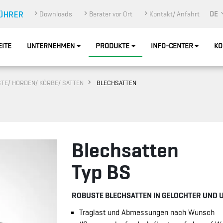
Downloads
Berater vor Ort
Kontakt/ Anfahrt
DE
EITE
UNTERNEHMEN
PRODUKTE
INFO-CENTER
KO
TE/ HORDEN/ KÖRBE/ SATTEN
BLECHSATTEN
Blechsatten
Typ BS
ROBUSTE BLECHSATTEN IN GELOCHTER UND
Traglast und Abmessungen nach Wunsch