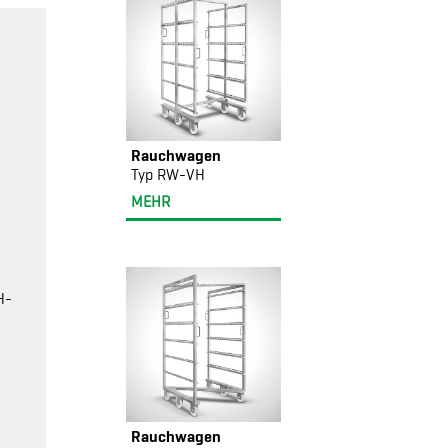
Rauchwagen
Typ RW-VH
MEHR
H-
Rauchwagen