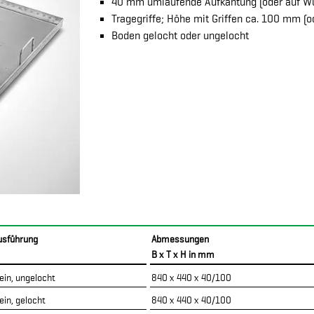
40 mm umlaufende Aufkantung (oder auf W
Tragegriffe; Höhe mit Griffen ca. 100 mm (
Boden gelocht oder ungelocht
usführung
Abmessungen
B x T x H in mm
lein, ungelocht
840 x 440 x 40/100
ein, gelocht
840 x 440 x 40/100