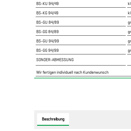
BS-KU 94/49
k
BS-KG 94/49
kl
BS-GU 84/89
g
BS-GG 84/89
g
BS-GU 94/99
g
BS-GG 94/99
g
SONDER-ABMESSUNG
Wir fertigen individuell nach Kundenwunsch
Beschreibung