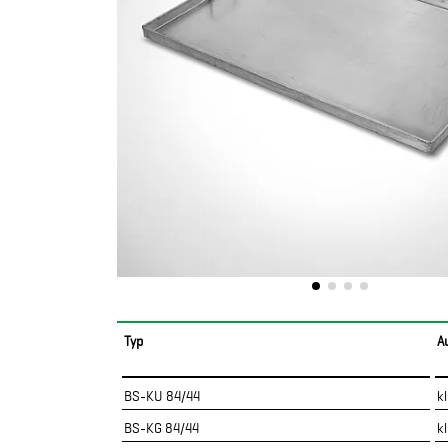
Typ
A
BS-KU 84/44
k
BS-KG 84/44
kl