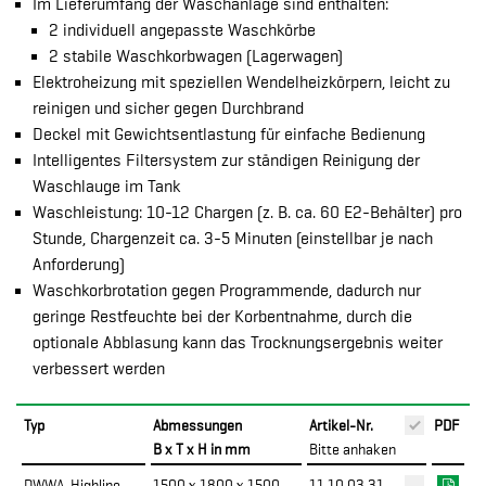
Im Lieferumfang der Waschanlage sind enthalten:
2 individuell angepasste Waschkörbe
2 stabile Waschkorbwagen (Lagerwagen)
Elektroheizung mit speziellen Wendelheizkörpern, leicht zu
reinigen und sicher gegen Durchbrand
Deckel mit Gewichtsentlastung für einfache Bedienung
Intelligentes Filtersystem zur ständigen Reinigung der
Waschlauge im Tank
Waschleistung: 10-12 Chargen (z. B. ca. 60 E2-Behälter) pro
Stunde, Chargenzeit ca. 3-5 Minuten (einstellbar je nach
Anforderung)
Waschkorbrotation gegen Programmende, dadurch nur
geringe Restfeuchte bei der Korbentnahme, durch die
optionale Abblasung kann das Trocknungsergebnis weiter
verbessert werden
Typ
Abmessungen
Artikel-Nr.
PDF
B x T x H in mm
Bitte anhaken
DWWA-Highline
1500 x 1800 x 1500
11.10.03.31