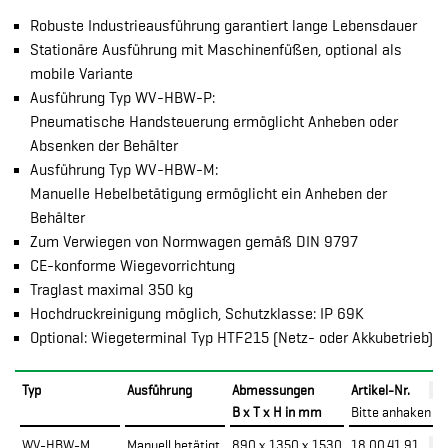
Robuste Industrieausführung garantiert lange Lebensdauer
Stationäre Ausführung mit Maschinenfüßen, optional als
mobile Variante
Ausführung Typ WV-HBW-P:
Pneumatische Handsteuerung ermöglicht Anheben oder
Absenken der Behälter
Ausführung Typ WV-HBW-M:
Manuelle Hebelbetätigung ermöglicht ein Anheben der
Behälter
Zum Verwiegen von Normwagen gemäß DIN 9797
CE-konforme Wiegevorrichtung
Traglast maximal 350 kg
Hochdruckreinigung möglich, Schutzklasse: IP 69K
Optional: Wiegeterminal Typ HTF215 (Netz- oder Akkubetrieb)
Typ
Ausführung
Abmessungen
Artikel-Nr.
B x T x H in mm
Bitte anhaken
WV-HBW-M
Manuell betätigt
890 x 1350 x 1530
18.00.41.91