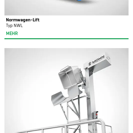
Normwagen-Lift
Typ NWL
MEHR