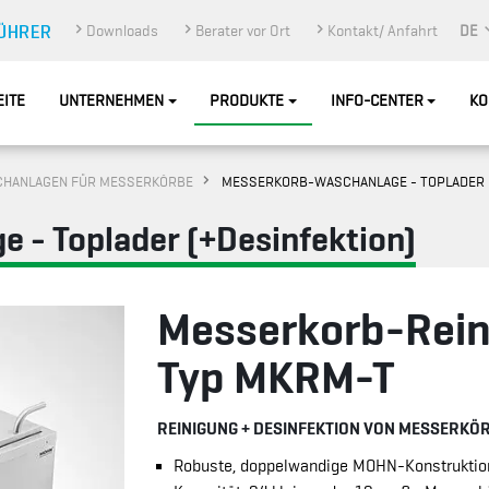
Downloads
Berater vor Ort
Kontakt/ Anfahrt
DE
EITE
UNTERNEHMEN
PRODUKTE
INFO-CENTER
KO
HANLAGEN FÜR MESSERKÖRBE
MESSERKORB-WASCHANLAGE - TOPLADER (
 - Toplader (+Desinfektion)
Messerkorb-Rei
Typ MKRM-T
REINIGUNG + DESINFEKTION VON MESSERKÖ
Robuste, doppelwandige MOHN-Konstruktio