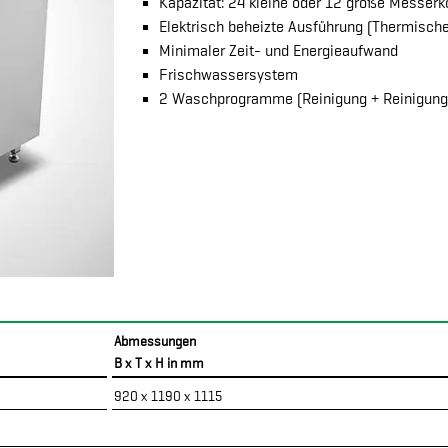
Kapazität: 24 kleine oder 12 große Messer
Elektrisch beheizte Ausführung (Thermisch
Minimaler Zeit- und Energieaufwand
Frischwassersystem
2 Waschprogramme (Reinigung + Reinigung 
Abmessungen
B x T x H in mm
920 x 1190 x 1115