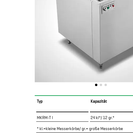
Typ
Kapazität
MKRM-T I
24 kl*/ 12 gr.*
* kl.=kleine Messerkörbe/ gr.= große Messerkörbe