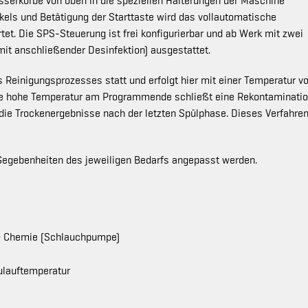
serkörbe von oben in die speziellen Halterungen der Maschine
ls und Betätigung der Starttaste wird das vollautomatische
t. Die SPS-Steuerung ist frei konfigurierbar und ab Werk mit zwei
it anschließender Desinfektion) ausgestattet.
 Reinigungsprozesses statt und erfolgt hier mit einer Temperatur v
 Die hohe Temperatur am Programmende schließt eine Rekontaminati
ie Trockenergebnisse nach der letzten Spülphase. Dieses Verfahren
Gegebenheiten des jeweiligen Bedarfs angepasst werden.
r + Chemie (Schlauchpumpe)
ulauftemperatur