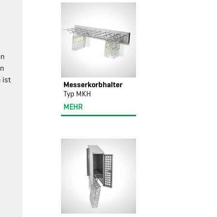
on
on
 ist
Messerkorbhalter
Typ MKH
MEHR