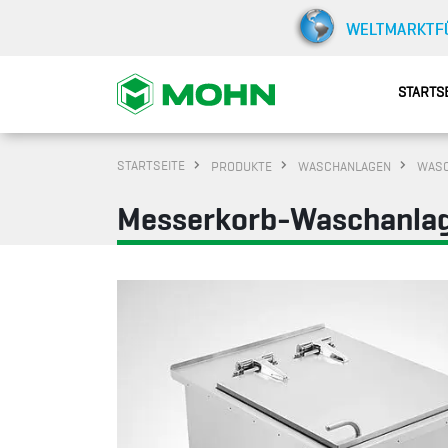
STARTS
STARTSEITE
PRODUKTE
WASCHANLAGEN
WASC
Messerkorb-Waschanlage