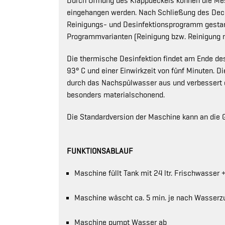
Durch Öffnung des Klappdeckels können die Mes
eingehangen werden. Nach Schließung des Decke
Reinigungs- und Desinfektionsprogramm gestarte
Programmvarianten (Reinigung bzw. Reinigung m
Die thermische Desinfektion findet am Ende des
93° C und einer Einwirkzeit von fünf Minuten.
durch das Nachspülwasser aus und verbessert d
besonders materialschonend.
Die Standardversion der Maschine kann an die 
FUNKTIONSABLAUF
Maschine füllt Tank mit 24 ltr. Frischwasse
Maschine wäscht ca. 5 min. je nach Wasserz
Maschine pumpt Wasser ab