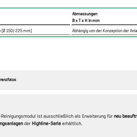
Abmessungen
B x T x H in mm
en (Ø 150/ 225 mm)
Abhängig von der Konzeption der Anl
renzfotos
Reinigungsmodul ist ausschließlich als Erweiterung für
neu beauft
ungsanlagen
der
Highline-Serie
erhältlich.