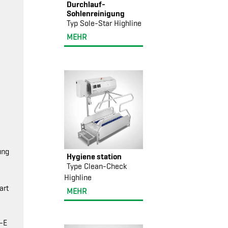
Durchlauf-
Sohlenreinigung
Typ Sole-Star Highline
MEHR
ung
Hygiene station
Type Clean-Check
Highline
art
MEHR
R-E