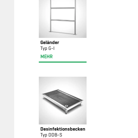
Geländer
Typ G-I
MEHR
Desinfektionsbecken
Typ DDB-S