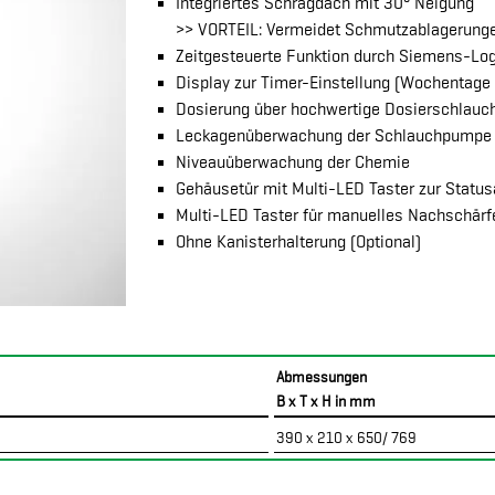
Integriertes Schrägdach mit 30° Neigung
>> VORTEIL: Vermeidet Schmutzablagerung
Zeitgesteuerte Funktion durch Siemens-Lo
Display zur Timer-Einstellung (Wochentage +
Dosierung über hochwertige Dosierschlau
Leckagenüberwachung der Schlauchpumpe
Niveauüberwachung der Chemie
Gehäusetür mit Multi-LED Taster zur Statu
Multi-LED Taster für manuelles Nachschärf
Ohne Kanisterhalterung (Optional)
Abmessungen
B x T x H in mm
390 x 210 x 650/ 769