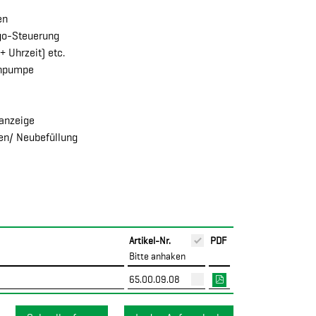
en
go-Steuerung
 Uhrzeit) etc.
chpumpe
sanzeige
en/ Neubefüllung
Artikel-Nr.
PDF
Bitte anhaken
65.00.09.08