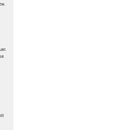
zw.
uer.
se
it