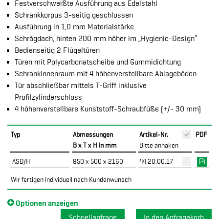
Festverschweißte Ausführung aus Edelstahl
Schrankkorpus 3-seitig geschlossen
Ausführung in 1,0 mm Materialstärke
Schrägdach, hinten 200 mm höher im „Hygienic-Design“
Bedienseitig 2 Flügeltüren
Türen mit Polycarbonatscheibe und Gummidichtung
Schrankinnenraum mit 4 höhenverstellbare Ablageböden
Tür abschließbar mittels T-Griff inklusive
Profilzylinderschloss
4 höhenverstellbare Kunststoff-Schraubfüße (+/- 30 mm)
Typ
Abmessungen
Artikel-Nr.
PDF
B x T x H in mm
Bitte anhaken
ASD/H
950 x 500 x 2160
44.20.00.17
Wir fertigen individuell nach Kundenwunsch
Optionen anzeigen
Schnellanfrage