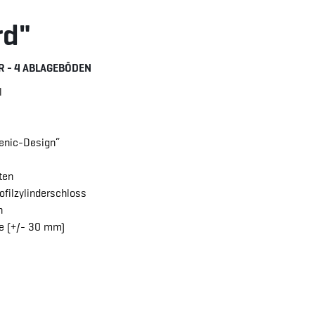
rd"
R - 4 ABLAGEBÖDEN
l
enic-Design“
ten
rofilzylinderschloss
n
ße (+/- 30 mm)