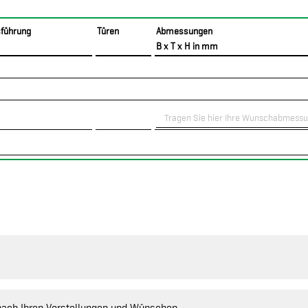
führung
Türen
Abmessungen
B x T x H in mm