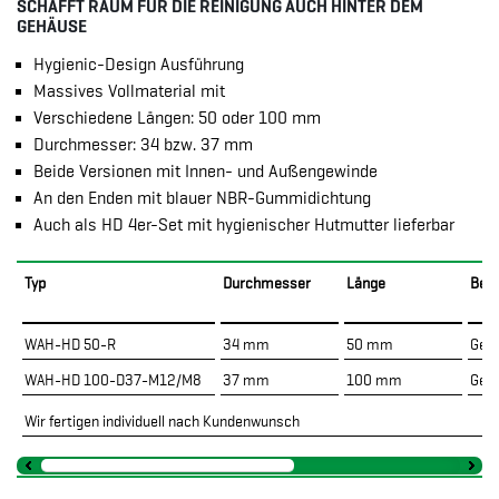
SCHAFFT RAUM FÜR DIE REINIGUNG AUCH HINTER DEM
GEHÄUSE
Hygienic-Design Ausführung
Massives Vollmaterial mit
Verschiedene Längen: 50 oder 100 mm
Durchmesser: 34 bzw. 37 mm
Beide Versionen mit Innen- und Außengewinde
An den Enden mit blauer NBR-Gummidichtung
Auch als HD 4er-Set mit hygienischer Hutmutter lieferbar
Typ
Durchmesser
Länge
Befe
WAH-HD 50-R
34 mm
50 mm
Gew
WAH-HD 100-D37-M12/M8
37 mm
100 mm
Gew
Wir fertigen individuell nach Kundenwunsch