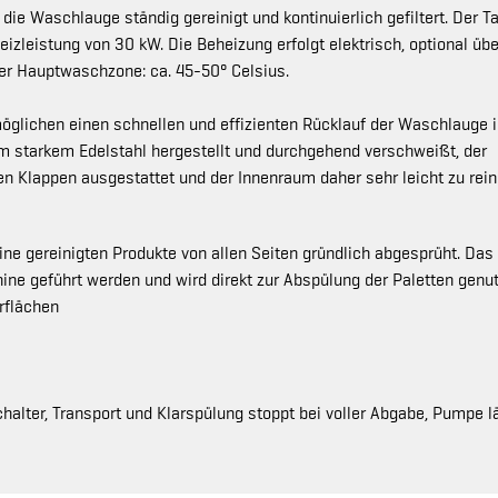
die Waschlauge ständig gereinigt und kontinuierlich gefiltert. Der T
eizleistung von 30 kW. Die Beheizung erfolgt elektrisch, optional übe
r Hauptwaschzone: ca. 45-50° Celsius.
glichen einen schnellen und effizienten Rücklauf der Waschlauge 
m starkem Edelstahl hergestellt und durchgehend verschweißt, der
 Klappen ausgestattet und der Innenraum daher sehr leicht zu rein
ine gereinigten Produkte von allen Seiten gründlich abgesprüht. Das
e geführt werden und wird direkt zur Abspülung der Paletten genut
rflächen
alter, Transport und Klarspülung stoppt bei voller Abgabe, Pumpe l