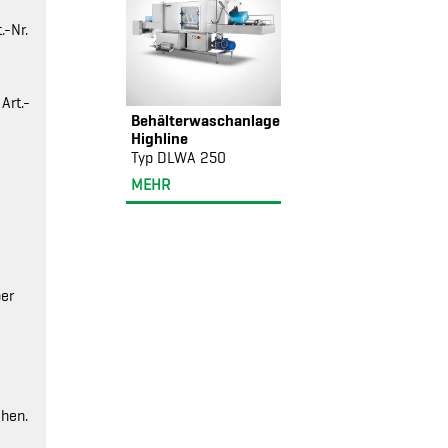
.-Nr.
Art.-
Behälterwaschanlage
Highline
Typ DLWA 250
MEHR
ber
chen.