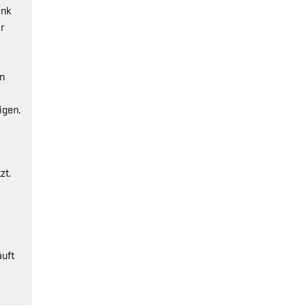
ank
r
in
igen.
zt.
äuft