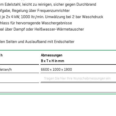
 Edelstahl, leicht zu reinigen, sicher gegen Durchbrand
ufgabe, Regelung über Frequenzumrichter
je 2x 4 kW, 1000 ltr./min. Umwälzung bei 2 bar Waschdruck
chlass für hervorragende Waschergebnisse
tional über Dampf oder Heißwasser-Wärmetauscher
len Seiten und Auslaufband mit Endschalter
 h
Abmessungen
B x T x H in mm
letten/h
6600 x 1000 x 1900