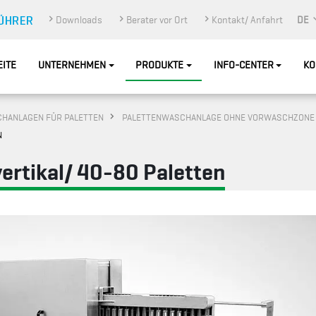
Downloads
Berater vor Ort
Kontakt/ Anfahrt
DE
EITE
UNTERNEHMEN
PRODUKTE
INFO-CENTER
KO
HANLAGEN FÜR PALETTEN
PALETTENWASCHANLAGE OHNE VORWASCHZONE
N
ertikal/ 40-80 Paletten