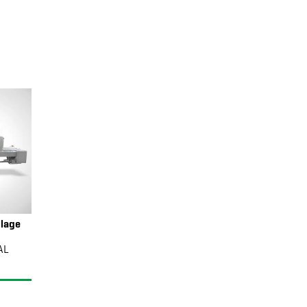
lage
AL