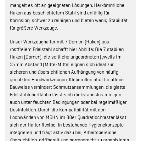
mangelt es oft an geeigneten Lösungen. Herkömmliche
Haken aus beschichtetem Stahl sind anfällig für
Korrosion, schwer zu reinigen und bieten wenig Stabilität
für größere Werkzeuge.
Unser Werkzeughalter mit 7 Dornen (Haken) aus
rostfreiem Edelstahl schafft hier Abhilfe: Die 7 stabilen
Haken (Dornen), die seitliche angeordneten jeweils im
55 mm Abstand (Mitte-Mitte) eignen sich ideal zur
sicheren und übersichtlichen Aufhängung von häufig
genutzten Handwerkzeugen, Kleberollen etc. Die offene
Bauweise verhindert Schmutzansammlungen, die glatte
Edelstahloberfläche lässt sich rückstandslos reinigen –
auch unter feuchten Bedingungen oder bei regelmäßiger
Desinfektion. Durch die Kompatibilität mit den
Lochwänden von MOHN im 30er Quadratlochraster lässt
sich der Halter flexibel in bestehende Hygienekonzepte
integrieren und trägt aktiv dazu bei, Arbeitsbereiche
übersichtlich, griffbereit und normgerecht zu organisieren.