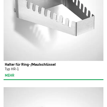
Halter für Ring-/Maulschlüssel
Typ HR-1
MEHR