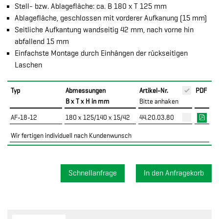
Stell- bzw. Ablagefläche: ca. B 180 x T 125 mm
Ablagefläche, geschlossen mit vorderer Aufkanung (15 mm)
Seitliche Aufkantung wandseitig 42 mm, nach vorne hin
abfallend 15 mm
Einfachste Montage durch Einhängen der rückseitigen
Laschen
Typ
Abmessungen
Artikel-Nr.
PDF
B x T x H in mm
Bitte anhaken
AF-18-12
180 x 125/140 x 15/42
44.20.03.80
Wir fertigen individuell nach Kundenwunsch
Schnellanfrage