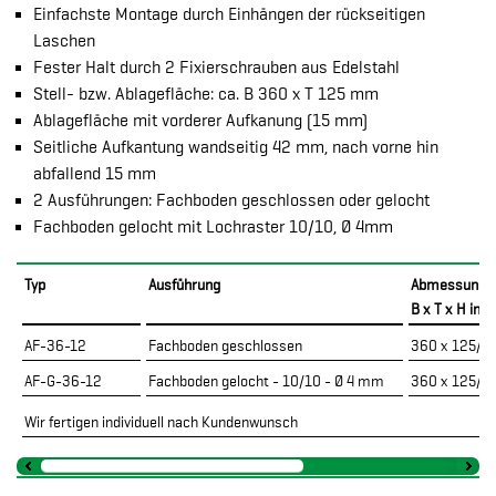
Einfachste Montage durch Einhängen der rückseitigen
Laschen
Fester Halt durch 2 Fixierschrauben aus Edelstahl
Stell- bzw. Ablagefläche: ca. B 360 x T 125 mm
Ablagefläche mit vorderer Aufkanung (15 mm)
Seitliche Aufkantung wandseitig 42 mm, nach vorne hin
abfallend 15 mm
2 Ausführungen: Fachboden geschlossen oder gelocht
Fachboden gelocht mit Lochraster 10/10, Ø 4mm
Typ
Ausführung
Abmessunge
B x T x H in
AF-36-12
Fachboden geschlossen
360 x 125/14
AF-G-36-12
Fachboden gelocht - 10/10 - Ø 4 mm
360 x 125/14
Wir fertigen individuell nach Kundenwunsch