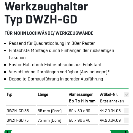
Werkzeughalter
Typ DWZH-GD
FÜR MOHN LOCHWÄNDE/ WERKZEUGWÄNDE
Passend für Quadratlochung im 30er Raster
Einfachste Montage durch Einhängen der rückseitigen
Laschen
Fester Halt durch Fixierschraube aus Edelstahl
Verschiedene Dornlängen verfügbar (Ausladungen)*
Doppelte Dornausführung in gerader Ausführung
Typ
Länge
Abmessungen
Artikel-Nr.
B x T x H in mm
Bitte anhaken
DWZH-GD 35
35 mm (Dorn)
60 x 50 x 40
44.20.04.08
DWZH-GD 75
75 mm (Dorn)
60 x 90 x 40
44.20.04.09