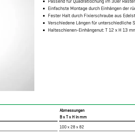
Passend für Quadratlochung im 30er Raster
Einfachste Montage durch Einhängen der rü
Fester Halt durch Fixierschraube aus Edels
Verschiedene Längen für unterschiedliche S
Halteschienen-Einhängenut: T 12 x H 13 m
Abmessungen
B x T x H in mm
100 x 28 x 82