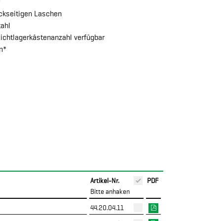
ckseitigen Laschen
tahl
ichtlagerkästenanzahl verfügbar
m*
Artikel-Nr.
PDF
Bitte anhaken
44.20.04.11