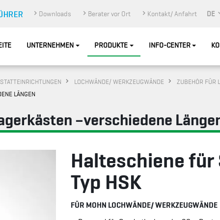
Downloads
Berater vor Ort
Kontakt/ Anfahrt
DE
EITE
UNTERNEHMEN
PRODUKTE
INFO-CENTER
KO
STATTEINRICHTUNGEN
LOCHWÄNDE/ WERKZEUGWÄNDE
ZUBEHÖR FÜR 
DENE LÄNGEN
lagerkästen –verschiedene Länge
Halteschiene für
Typ HSK
FÜR MOHN LOCHWÄNDE/ WERKZEUGWÄNDE