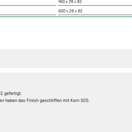
450 x 28 x 82
900 x 28 x 82
 gefertigt.
en haben das Finish geschliffen mit Korn 320.