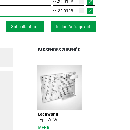
44.20.04.12
44.20.04.13
Schnellanfrage
PASSENDES ZUBEHÖR
Lochwand
Typ LW-W
MEHR