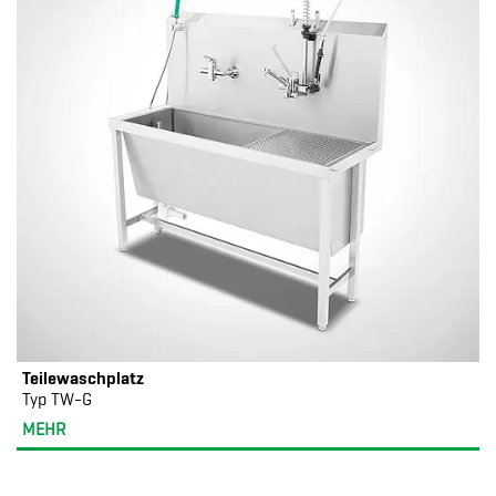
Teilewaschplatz
Typ TW-G
MEHR