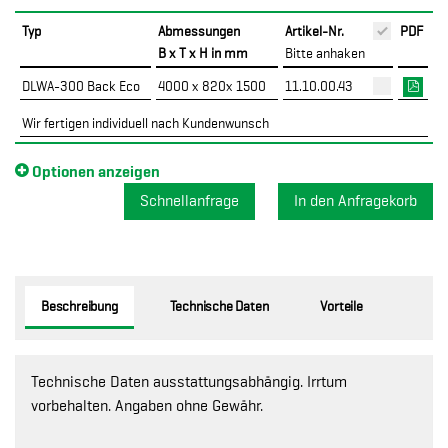
Typ
Abmessungen
Artikel-Nr.
PDF
B x T x H in mm
Bitte anhaken
DLWA-300 Back Eco
4000 x 820x 1500
11.10.00.43
Wir fertigen individuell nach Kundenwunsch
Optionen anzeigen
Schnellanfrage
Beschreibung
Technische Daten
Vorteile
Technische Daten ausstattungsabhängig. Irrtum
vorbehalten. Angaben ohne Gewähr.