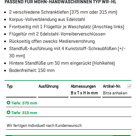
PASSEND FÜR MOHN-HANDWASCHRINNEN TYP WR-HL
2 verschiedene Schranktiefen (375 mm oder 315 mm)
Korpus-Vollverblendung aus Edelstahl
Frontseitig mit 1 Flügeltür je Waschplatz (Anschlag links)
Flügeltür mit 2 Edelstahl-Vorreiberverschlüssen
Rückseitig offen zwecks Medienverrohrung
Standfuß-Ausführung mit 4 Kunststoff-Schraubfüßen (+/-
30 mm)
Hintere Standfüße um 50 mm eingerückt (Hohlkehle)
Bodenfreiheit: 150 mm
Typ
Ausführung
Abmessungen
Artikel-Nr.
B x T x H in mm
Bitte anhaken
Tiefe: 375 mm
Tiefe: 315 mm
Wir fertigen individuell nach Kundenwunsch