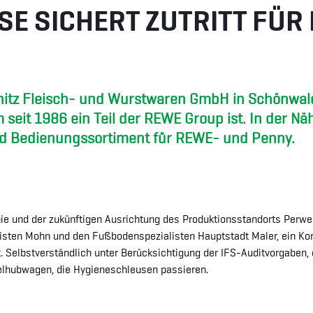
SE SICHERT ZUTRITT FÜR
nitz Fleisch- und Wurstwaren GmbH in Schönwald
eit 1986 ein Teil der REWE Group ist. In der Näh
nd Bedienungssortiment für REWE- und Penny.
inie und der zukünftigen Ausrichtung des Produktionsstandorts Perw
ten Mohn und den Fußbodenspezialisten Hauptstadt Maler, ein Konz
t. Selbstverständlich unter Berücksichtigung der IFS-Auditvorgaben,
abelhubwagen, die Hygieneschleusen passieren.