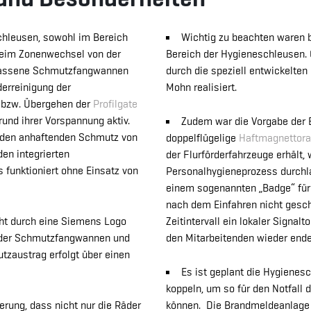
chleusen, sowohl im Bereich
Wichtig zu beachten waren b
beim Zonenwechsel von der
Bereich der Hygieneschleusen. 
elassene Schmutzfangwannen
durch die speziell entwickelte
derreinigung der
Mohn realisiert.
 bzw. Übergehen der
Profilgate
und ihrer Vorspannung aktiv.
Zudem war die Vorgabe der B
v den anhaftenden Schmutz von
doppelflügelige
Haftmagnettora
en integrierten
der Flurförderfahrzeuge erhält,
 funktioniert ohne Einsatz von
Personalhygieneprozess durchl
einem sogenannten „Badge“ für d
nach dem Einfahren nicht gesch
ht durch eine Siemens Logo
Zeitintervall ein lokaler Signal
g der Schmutzfangwannen und
den Mitarbeitenden wieder ende
tzaustrag erfolgt über einen
Es ist geplant die Hygienes
koppeln, um so für den Notfall d
erung, dass nicht nur die Räder
können. Die Brandmeldeanlage s