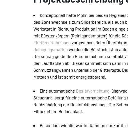
Konzeptionell hatte Mohn bei beiden Hygienes
des Zonenwechsels zum Slicerbereich, als auch 
Werkstatt in Richtung Produktion im Boden eing
mit Bürstenkörpern (Reinigungsmatten) für die Rä
Flurförderfahrzeuge
vorgesehen. Beim Überfahren
Reinigungsmatten
werden die Bürstenleisten aufgr
Die schräg gestellten Borsten nehmen so effekti
den Laufflächen ab. Dieser sammelt sich dann in d
Schmutzfangwannen unterhalb der Gitterroste. Das
Motoren und ist somit energiesparend.
Eine automatische
Dosiervorrichtung
, überwac
Steuerung, sorgt für eine automatische Befüllun
Nachschärfung der Desinfektionslauge. Der Schmu
Filterkorb im Bodenablauf.
Besonders wichtig war im Rahmen der Zertifizi