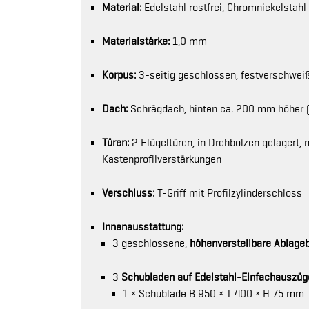
Material:
Edelstahl rostfrei, Chromnickelstahl
Materialstärke:
1,0 mm
Korpus:
3-seitig geschlossen, festverschwei
Dach:
Schrägdach, hinten ca. 200 mm höher (
Türen:
2 Flügeltüren, in Drehbolzen gelagert,
Kastenprofilverstärkungen
Verschluss:
T-Griff mit Profilzylinderschloss
Innenausstattung:
3 geschlossene,
höhenverstellbare Ablage
3
Schubladen auf Edelstahl-Einfachauszüg
1 × Schublade B 950 × T 400 × H 75 mm