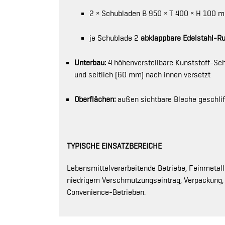
2 × Schubladen B 950 × T 400 × H 100 
je Schublade 2
abklappbare Edelstahl-Ru
Unterbau:
4 höhenverstellbare Kunststoff-Sc
und seitlich (60 mm) nach innen versetzt
Oberflächen:
außen sichtbare Bleche geschlif
TYPISCHE EINSATZBEREICHE
Lebensmittelverarbeitende Betriebe, Feinmetal
niedrigem Verschmutzungseintrag, Verpackung, 
Convenience-Betrieben.