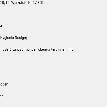
 18/10, Werkstoff-Nr. 1.4301
ßt
Hygienic Design)
 mit Belüftungsöffnungen oben/unten, innen mit
böden
en: