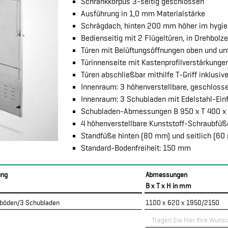
Schrankkorpus 3-seitig geschlossen
Ausführung in 1,0 mm Materialstärke
Schrägdach, hinten 200 mm höher im hygie
Bedienseitig mit 2 Flügeltüren, in Drehbolz
Türen mit Belüftungsöffnungen oben und un
Türinnenseite mit Kastenprofilverstärkungen
Türen abschließbar mithilfe T-Griff inklusiv
Innenraum: 3 höhenverstellbare, geschlos
Innenraum: 3 Schubladen mit Edelstahl-Ei
Schubladen-Abmessungen B 950 x T 400 x
4 höhenverstellbare Kunststoff-Schraubfü
Standfüße hinten (80 mm) und seitlich (60
Standard-Bodenfreiheit: 150 mm
ung
Abmessungen
B x T x H in mm
eböden/3 Schubladen
1100 x 620 x 1950/2150