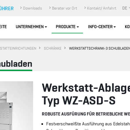
Downloads
Berater vor Ort
Kontakt/ Anfahrt
DE
EITE
UNTERNEHMEN
PRODUKTE
INFO-CENTER
KO
STATTEINRICHTUNGEN
SCHRÄNKE
WERKSTATTSCHRANK-3 SCHUBLADE
hubladen
Werkstatt-Ablag
Typ WZ-ASD-S
ROBUSTE AUSFÜRUNG FÜR BETRIEBLICHE W
Festverschweißte Ausführung aus Edelstah