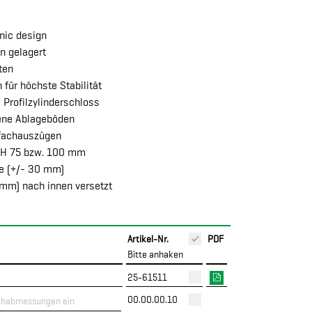
nic design
en gelagert
ten
 für höchste Stabilität
e Profilzylinderschloss
sene Ablageböden
nfachauszügen
 H 75 bzw. 100 mm
ße (+/- 30 mm)
 mm) nach innen versetzt
Artikel-Nr.
PDF
Bitte anhaken
25-61511
00.00.00.10