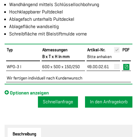
Wandhängend mittels Schlüssellochbohrung
Hochklappbarer Pultdeckel
Ablagefach unterhalb Pultdeckel
Ablagefläche wandseitig
Schreibfläche mit Bleistiftmulde vorne
Typ
Abmessungen
Artikel-Nr.
PDF
B x T x H in mm
Bitte anhaken
WPO-3 I
600 x 500 x 150/250
49.00.02.61
Wir fertigen individuell nach Kundenwunsch
Optionen anzeigen
Schnellanfrage
Beschreibung