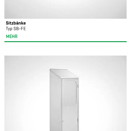
Sitzbänke
Typ SB-FE
MEHR