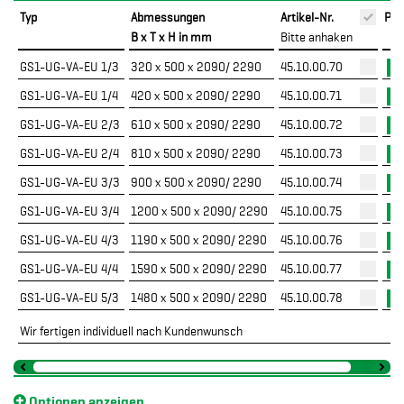
Typ
Abmessungen
Artikel-Nr.
PD
B x T x H in mm
Bitte anhaken
GS1-UG-VA-EU 1/3
320 x 500 x 2090/ 2290
45.10.00.70
GS1-UG-VA-EU 1/4
420 x 500 x 2090/ 2290
45.10.00.71
GS1-UG-VA-EU 2/3
610 x 500 x 2090/ 2290
45.10.00.72
GS1-UG-VA-EU 2/4
810 x 500 x 2090/ 2290
45.10.00.73
GS1-UG-VA-EU 3/3
900 x 500 x 2090/ 2290
45.10.00.74
GS1-UG-VA-EU 3/4
1200 x 500 x 2090/ 2290
45.10.00.75
GS1-UG-VA-EU 4/3
1190 x 500 x 2090/ 2290
45.10.00.76
GS1-UG-VA-EU 4/4
1590 x 500 x 2090/ 2290
45.10.00.77
GS1-UG-VA-EU 5/3
1480 x 500 x 2090/ 2290
45.10.00.78
Wir fertigen individuell nach Kundenwunsch
Optionen anzeigen