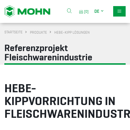
DE
[0]
STARTSEITE
PRODUKTE
HEBE-KIPP LÖSUNGEN
Referenzprojekt
Fleischwarenindustrie
HEBE-
KIPPVORRICHTUNG IN
FLEISCHWARENINDUSTR