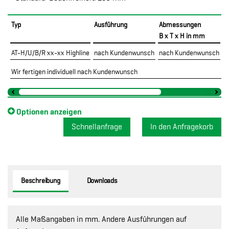
Typ
Ausführung
Abmessungen
A
B x T x H in mm
B
AT-H/U/B/R xx-xx Highline
nach Kundenwunsch
nach Kundenwunsch
2
Wir fertigen individuell nach Kundenwunsch
Optionen anzeigen
Schnellanfrage
Beschreibung
Downloads
Alle Maßangaben in mm. Andere Ausführungen auf