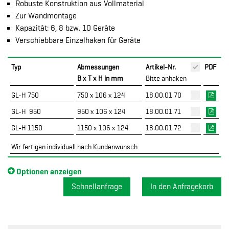
Robuste Konstruktion aus Vollmaterial
Zur Wandmontage
Kapazität: 6, 8 bzw. 10 Geräte
Verschiebbare Einzelhaken für Geräte
Typ
Abmessungen
Artikel-Nr.
PDF
B x T x H in mm
Bitte anhaken
GL-H 750
750 x 106 x 124
18.00.01.70
GL-H 950
950 x 106 x 124
18.00.01.71
GL-H 1150
1150 x 106 x 124
18.00.01.72
Wir fertigen individuell nach Kundenwunsch
Optionen anzeigen
Schnellanfrage