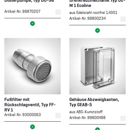
Dosierpumpe, Typ DO-S6
Drehkreuzmechanik Typ DE-
M 1 Ecoline
Artikel-Nr. 99870207
aus Edelstahl rostfrei 1.4301
Artikel-Nr. 99800234
Fußfilter mit
Gehäuse Abzweigkasten,
Rückschlagventil, Typ FF-
Typ GEAB-5
RV 1
aus ABS-Kunststoff
Artikel-Nr. 93000063
Artikel-Nr. 99800498