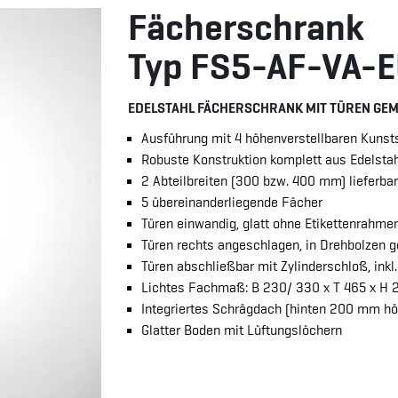
Fächerschrank
Typ FS5-AF-VA-
EDELSTAHL FÄCHERSCHRANK MIT TÜREN GEMÄ
Ausführung mit 4 höhenverstellbaren Kunst
Robuste Konstruktion komplett aus Edelstahl
2 Abteilbreiten (300 bzw. 400 mm) lieferbar
5 übereinanderliegende Fächer
Türen einwandig, glatt ohne Etikettenrahme
Türen rechts angeschlagen, in Drehbolzen g
Türen abschließbar mit Zylinderschloß, inkl
Lichtes Fachmaß: B 230/ 330 x T 465 x H
Integriertes Schrägdach (hinten 200 mm hö
Glatter Boden mit Lüftungslöchern