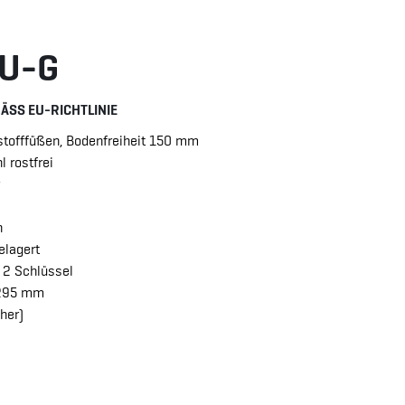
EU-G
SS EU-RICHTLINIE
stofffüßen, Bodenfreiheit 150 mm
 rostfrei
n
elagert
. 2 Schlüssel
 295 mm
her)