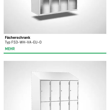
Fächerschrank
Typ FS3-WH-VA-EU-O
MEHR