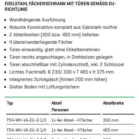
EDELSTAHL FÄCHERSCHRANK MIT TÜREN GEMÄSS EU-R
ICHTLINIE
Wandhängende Ausführung
Robuste Konstruktion komplett aus Edelstahl rostfrei
2 Abteilbreiten (300 bzw. 400 mm) lieferbar
4 übereinanderliegende Fächer
Türen einwandig, glatt ohne Etikettenrahmen
Türen rechts angeschlagen, in Drehbolzen gelagert
Türen abschließbar mit Zylinderschloß, inkl. 2 Schlüssel
Lichtes Fachmaß: B 230/ 330 x T 465 x H 375 mm
Integriertes Schrägdach (hinten 200 mm höher)
Glatter Boden mit Lüftungslöchern
Typ
Abteil
Abteilbreite
Personen
B
FS4-WH-VA-EU-G 1/3
1x 4er Abteil - 4 Fächer
300 mm
FS4-WH-VA-EU-G 1/4
1x 4er Abteil - 4 Fächer
400 mm