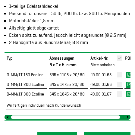
1-teilige Edelstahldeckel
Passend für unsere 150 ltr, 200 ltr. bzw. 300 ltr. Mengmulden
Materialstärke: 1,5 mm
Allseitig glatt abgekantet
Ecken spitz zulaufend, jedoch leicht abgerundet (Ø 2,5 mm)
2 Handgriffe aus Rundmaterial; Ø 8 mm
Typ
Abmessungen
Artikel-Nr.
PDF
B x T x H in mm
Bitte anhaken
D-MM/1T 150 Ecoline
645 x 1105 x 20/ 80
49.00.01.65
D-MM/1T 200 Ecoline
645 x 1475 x 20/ 80
49.00.01.66
D-MM/1T 300 Ecoline
645 x 1845 x 20/ 80
49.00.01.67
Wir fertigen individuell nach Kundenwunsch