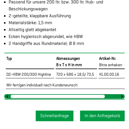
Passend für unsere 200 ltr. bzw. 300 ltr. Hub- und
Beschickungswagen
2-geteilte, klappbare Ausführung
Materialstärke: 1,5 mm
Allseitig glatt abgekantet
Ecken hygienisch abgerundet, wie HBW
2 Handgriffe aus Rundmaterial; Ø 8 mm
Typ
Abmessungen
Artikel-Nr.
B x T x H in mm
Bitte anhaken
D2-HBW 200/300 Highline
720 x 686 x 18,5/ 73,5
41.00.00.16
Wir fertigen individuell nach Kundenwunsch
Schnellanfrage