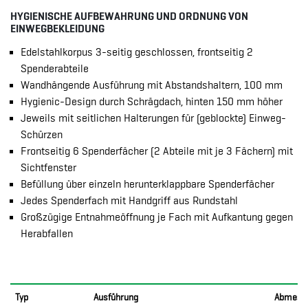
HYGIENISCHE AUFBEWAHRUNG UND ORDNUNG VON
EINWEGBEKLEIDUNG
Edelstahlkorpus 3-seitig geschlossen, frontseitig 2
Spenderabteile
Wandhängende Ausführung mit Abstandshaltern, 100 mm
Hygienic-Design durch Schrägdach, hinten 150 mm höher
Jeweils mit seitlichen Halterungen für (geblockte) Einweg-
Schürzen
Frontseitig 6 Spenderfächer (2 Abteile mit je 3 Fächern) mit
Sichtfenster
Befüllung über einzeln herunterklappbare Spenderfächer
Jedes Spenderfach mit Handgriff aus Rundstahl
Großzügige Entnahmeöffnung je Fach mit Aufkantung gegen
Herabfallen
Typ
Ausführung
Abmess