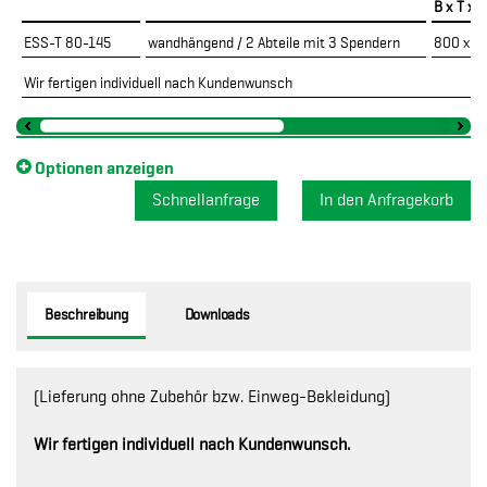
B x T x 
ESS-T 80-145
wandhängend / 2 Abteile mit 3 Spendern
800 x 4
Wir fertigen individuell nach Kundenwunsch
Optionen anzeigen
Schnellanfrage
Beschreibung
Downloads
(Lieferung ohne Zubehör bzw. Einweg-Bekleidung)
Wir fertigen individuell nach Kundenwunsch.