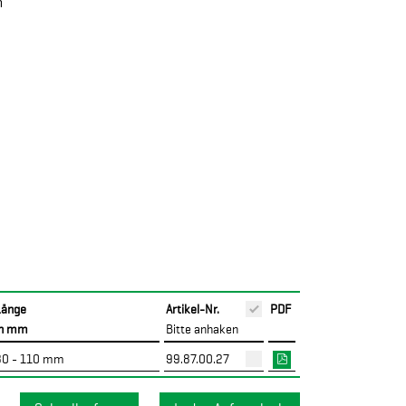
m
Länge
Artikel-Nr.
PDF
in mm
Bitte anhaken
80 - 110 mm
99.87.00.27