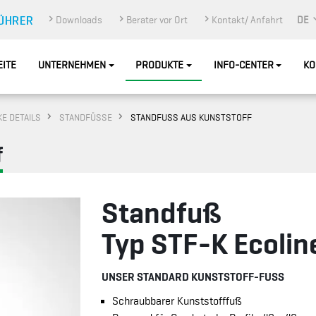
Downloads
Berater vor Ort
Kontakt/ Anfahrt
DE
EITE
UNTERNEHMEN
PRODUKTE
INFO-CENTER
KO
E DETAILS
STANDFÜSSE
STANDFUSS AUS KUNSTSTOFF
f
Standfuß
Typ STF-K Ecolin
UNSER STANDARD KUNSTSTOFF-FUSS
Schraubbarer Kunststofffuß