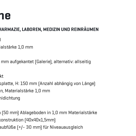
ne
PHARMAZIE, LABOREN, MEDIZIN UND REINRÄUMEN
l
ialstärke 1,0 mm
mm aufgekantet (Galerie), alternativ: allseitig
kt
splatte, H: 150 mm (Anzahl abhängig von Länge)
n, Materialstärke 1,0 mm
midichtung
n (50 mm) Ablageboden in 1,0 mm Materialstärke
konstruktion (40x40x1,5mm)
raubfüße (+/- 30 mm) für Niveauausgleich