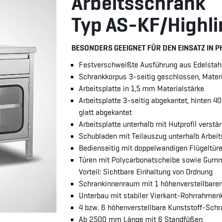
Arbeitsschrank
Typ AS-KF/Highli
BESONDERS GEEIGNET FÜR DEN EINSATZ IN 
Festverschweißte Ausführung aus Edelstah
Schrankkorpus 3-seitig geschlossen, Mater
Arbeitsplatte in 1,5 mm Materialstärke
Arbeitsplatte 3-seitig abgekantet, hinten 40 
glatt abgekantet
Arbeitsplatte unterhalb mit Hutprofil verstär
Schubladen mit Teilauszug unterhalb Arbeit
Bedienseitig mit doppelwandigen Flügeltüre
Türen mit Polycarbonatscheibe sowie Gum
Vorteil: Sichtbare Einhaltung von Ordnung
Schrankinnenraum mit 1 höhenverstellbare
Unterbau mit stabiler Vierkant-Rohrrahmen
4 bzw. 6 höhenverstellbare Kunststoff-Sch
Ab 2500 mm Länge mit 6 Standfüßen