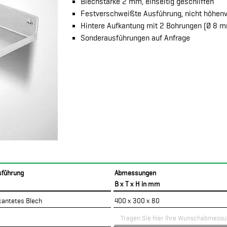
Blechstärke 2 mm, einseitig geschliffen
Festverschweißte Ausführung, nicht höhenv
Hintere Aufkantung mit 2 Bohrungen (Ø 8 m
Sonderausführungen auf Anfrage
sführung
Abmessungen
B x T x H in mm
kantetes Blech
400 x 300 x 80