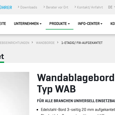
Downloads
Berater vor Ort
Kontakt/ Anfahrt
DE
EITE
UNTERNEHMEN
PRODUKTE
INFO-CENTER
KO
IEBSEINRICHTUNGEN
WANDBORDE
1-ETAGIG/ FIX-AUFGEKANTET
et
Wandablagebord
Typ WAB
FÜR ALLE BRANCHEN UNIVERSELL EINSETZBA
Edelstahl-Bord 3-seitig 20 mm aufgekantet