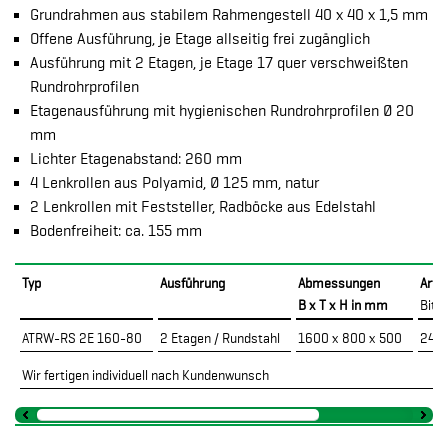
Grundrahmen aus stabilem Rahmengestell 40 x 40 x 1,5 mm
Offene Ausführung, je Etage allseitig frei zugänglich
Ausführung mit 2 Etagen, je Etage 17 quer verschweißten
Rundrohrprofilen
Etagenausführung mit hygienischen Rundrohrprofilen Ø 20
mm
Lichter Etagenabstand: 260 mm
4 Lenkrollen aus Polyamid, Ø 125 mm, natur
2 Lenkrollen mit Feststeller, Radböcke aus Edelstahl
Bodenfreiheit: ca. 155 mm
Typ
Ausführung
Abmessungen
Artik
B x T x H in mm
Bitt
ATRW-RS 2E 160-80
2 Etagen / Rundstahl
1600 x 800 x 500
24-
Wir fertigen individuell nach Kundenwunsch