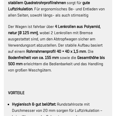
stabilem Quadratrohrprofilrahmen
sorgt für
gute
Luftzirkulation
. Für ergonomisches Be- und Entladen von
allen Seiten, sowohl längs- als auch stirnseitig
Der Wagen ist fahrbar über
4 Lenkrollen aus Polyamid,
natur (Ø 125 mm)
, wobei 2 Lenkrollen mit Bremse
ausgestattet sind, um den Abtropfwagen sicher am
Verwendungsort abzustellen. Der stabile Aufbau basiert
auf einem
Rohrrahmenprofil 40 × 40 x 1,5 mm
. Die
Bodenfreiheit von ca. 155 mm
sowie die
Gesamthöhe bis
500 mm
erleichtern die Bedienbarkeit und das Handling
von großen Waschgütern.
VORTEILE
Hygienisch & gut belüftet:
Rundstahlroste mit
Durchmesser von 20 mm sorgen für Luftzirkulation –